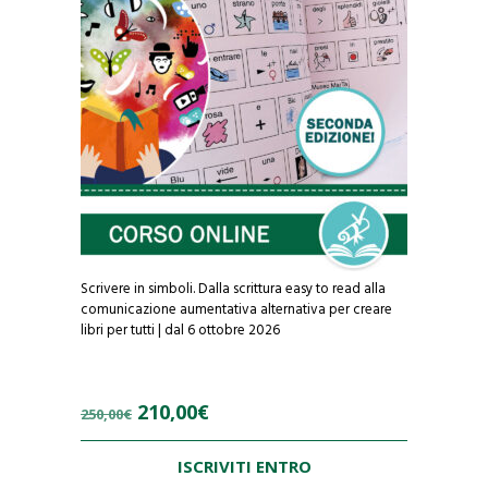
f
5
Scrivere in simboli. Dalla scrittura easy to read alla
comunicazione aumentativa alternativa per creare
libri per tutti | dal 6 ottobre 2026
Il
Il
210,00
€
250,00
€
prezzo
prezzo
ISCRIVITI ENTRO
originale
attuale