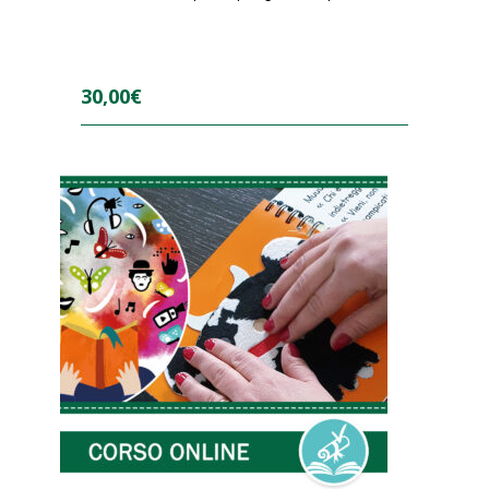
30,00
€
0
o
u
t
o
f
5