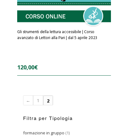
Gli strumenti della lettura accessibile | Corso
avanzato di Lettori alla Pari | dal 5 aprile 2023
120,00
€
0
o
u
t
←
1
2
o
f
5
Filtra per Tipologia
formazione in gruppo
(1)