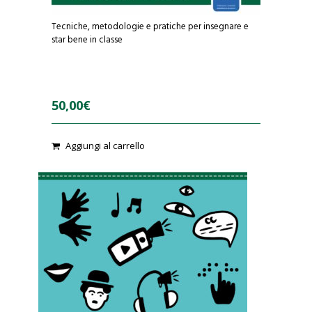
Tecniche, metodologie e pratiche per insegnare e
star bene in classe
50,00
€
Aggiungi al carrello
0
o
u
t
o
f
5