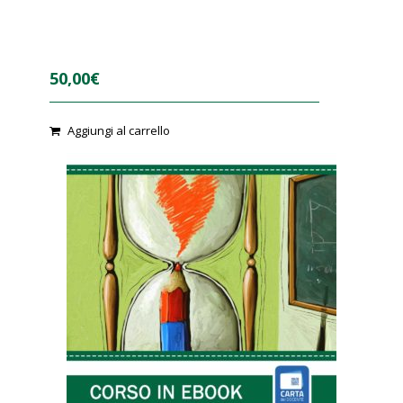
50,00
€
Aggiungi al carrello
0
o
u
t
o
f
5