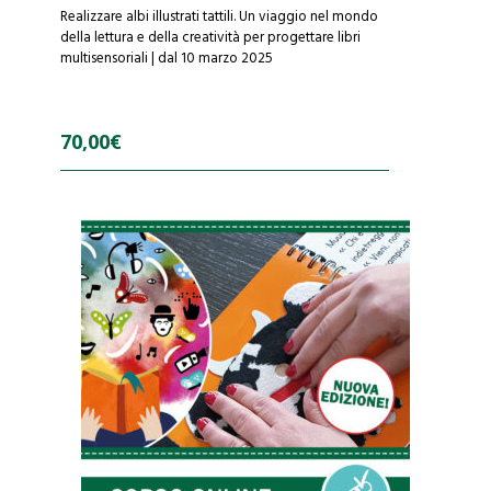
Realizzare albi illustrati tattili. Un viaggio nel mondo
della lettura e della creatività per progettare libri
multisensoriali | dal 10 marzo 2025
70,00
€
0
o
u
t
o
f
5