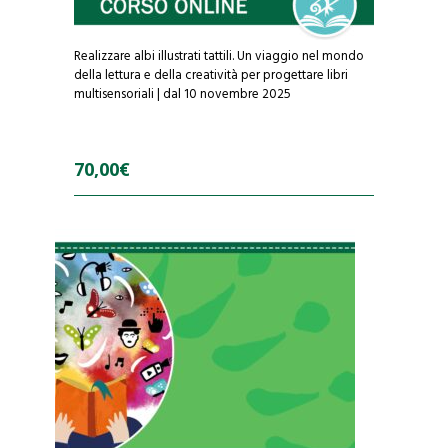
Realizzare albi illustrati tattili. Un viaggio nel mondo
della lettura e della creatività per progettare libri
multisensoriali | dal 10 novembre 2025
70,00
€
0
o
u
t
o
f
5