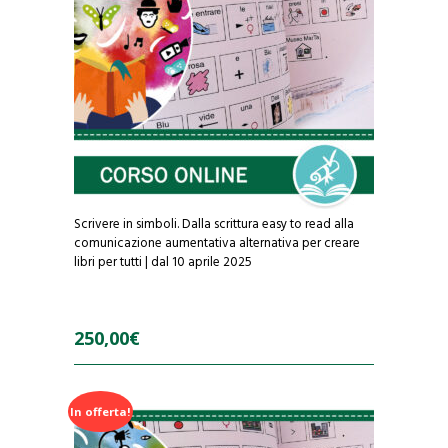
Scrivere in simboli. Dalla scrittura easy to read alla
comunicazione aumentativa alternativa per creare
libri per tutti | dal 10 aprile 2025
250,00
€
0
In offerta!
o
u
t
o