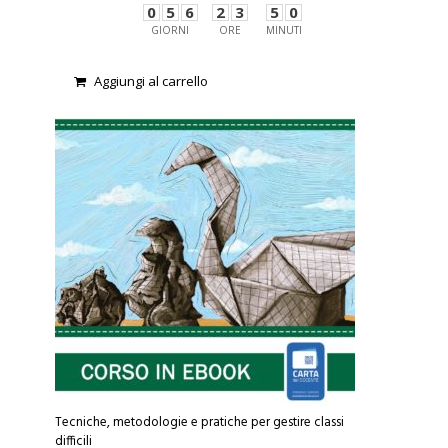
0
5
6
2
3
5
0
era:
è:
GIORNI
ORE
MINUTI
250,00€.
210,00€.
Aggiungi al carrello
0
o
u
t
o
f
5
Tecniche, metodologie e pratiche per gestire classi
difficili