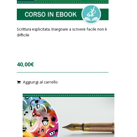
Scrittura esplicitata. Insegnare a scrivere facile non è
difficile
40,00
€
Aggiungi al carrello
0
o
u
t
o
f
5