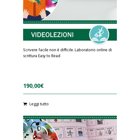
Scrivere facile non è difficile. Laboratorio online di
scrittura Easy to Read
190,00
€
Leggi tutto
0
o
u
t
o
f
5