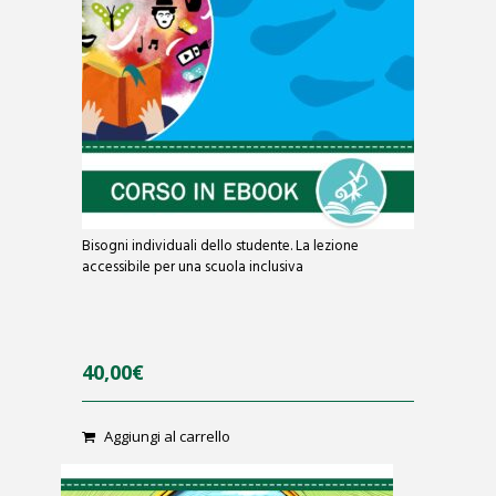
Bisogni individuali dello studente. La lezione
accessibile per una scuola inclusiva
40,00
€
Aggiungi al carrello
0
o
u
t
o