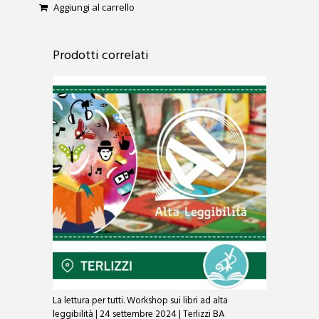
Aggiungi al carrello
0
o
u
t
o
Prodotti correlati
f
5
La lettura per tutti. Workshop sui libri ad alta
leggibilità | 24 settembre 2024 | Terlizzi BA