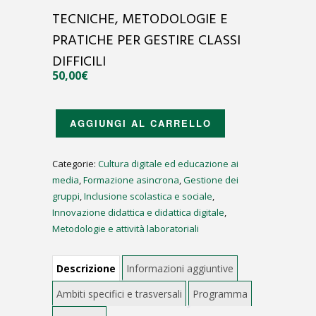
TECNICHE, METODOLOGIE E
PRATICHE PER GESTIRE CLASSI
DIFFICILI
50,00
€
TECNICHE,
AGGIUNGI AL CARRELLO
METODOLOGIE
E
Categorie:
Cultura digitale ed educazione ai
PRATICHE
media
,
Formazione asincrona
,
Gestione dei
PER
gruppi
,
Inclusione scolastica e sociale
,
GESTIRE
Innovazione didattica e didattica digitale
,
CLASSI
Metodologie e attività laboratoriali
DIFFICILI
QUANTITÀ