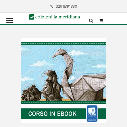
329 8391330
formazione@lameridiana.it