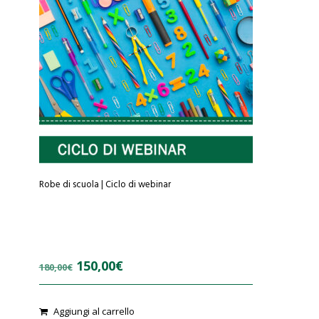
Robe di scuola | Ciclo di webinar
Il
Il
150,00
€
180,00
€
prezzo
prezzo
originale
attuale
0
Aggiungi al carrello
o