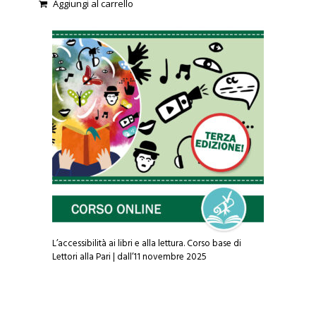
Aggiungi al carrello
o
u
t
o
f
5
L’accessibilità ai libri e alla lettura. Corso base di
Lettori alla Pari | dall’11 novembre 2025