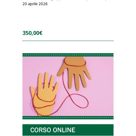
20 aprile 2026
350,00
€
0
o
u
t
o
f
5