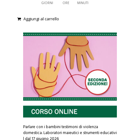
GIORNI
ORE
MINUTI
Aggiungi al carrello
0
o
u
t
o
f
5
Parlare con i bambini testimoni di violenza
domestica. Laboratori maieutici e strumenti educativi
| dal 17 giugno 2026