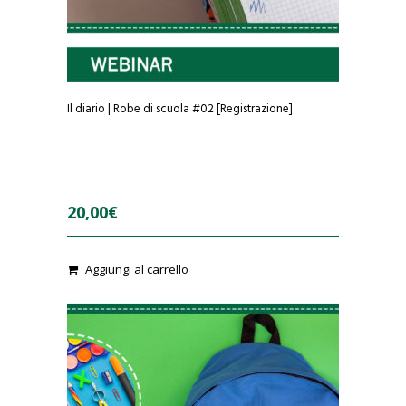
Il diario | Robe di scuola #02 [Registrazione]
20,00
€
0
Aggiungi al carrello
o
u
t
o
f
5