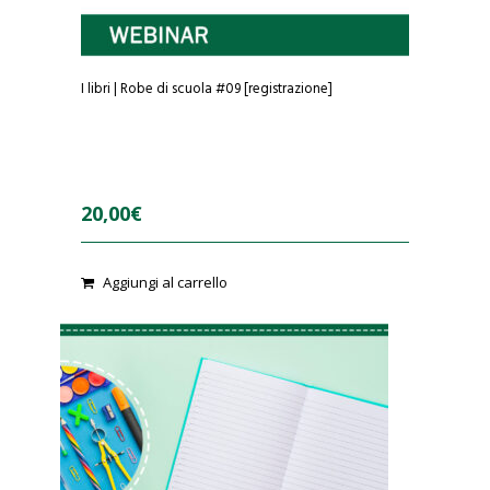
I libri | Robe di scuola #09 [registrazione]
20,00
€
0
Aggiungi al carrello
o
u
t
o
f
5