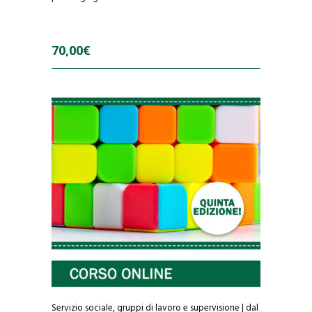
70,00
€
0
o
u
t
o
f
5
Servizio sociale, gruppi di lavoro e supervisione | dal