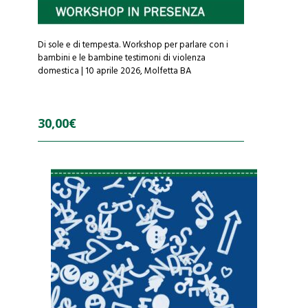
Di sole e di tempesta. Workshop per parlare con i
bambini e le bambine testimoni di violenza
domestica | 10 aprile 2026, Molfetta BA
30,00
€
0
o
u
t
o
f
5