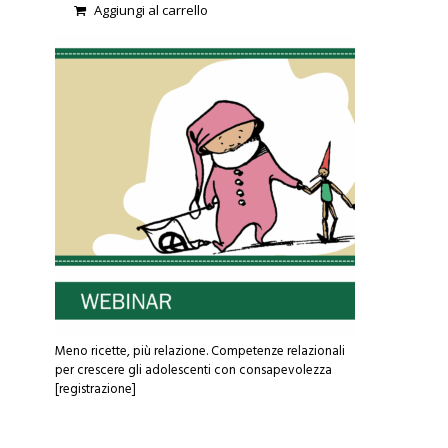
0
Aggiungi al carrello
o
u
t
o
f
5
Meno ricette, più relazione. Competenze relazionali
per crescere gli adolescenti con consapevolezza
[registrazione]