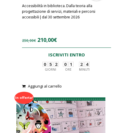
Accessibilità in biblioteca. Dalla teoria alla
progettazione di servizi, materiali e percorsi
accessibili | dal 30 settembre 2026
Il
Il
210,00
€
250,00
€
prezzo
prezzo
ISCRIVITI ENTRO
originale
attuale
0
5
2
0
1
2
4
era:
è:
GIORNI
ORE
MINUTI
250,00€.
210,00€.
0
Aggiungi al carrello
o
u
t
In offerta!
o
f
5