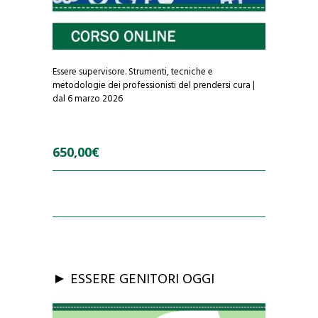
Essere supervisore. Strumenti, tecniche e
metodologie dei professionisti del prendersi cura |
dal 6 marzo 2026
650,00
€
0
o
u
t
o
f
5
► ESSERE GENITORI OGGI