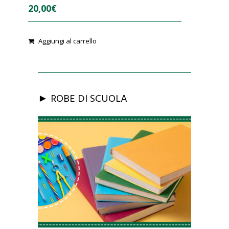
20,00
€
0
Aggiungi al carrello
o
u
t
o
f
5
► ROBE DI SCUOLA