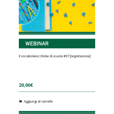
Il vocabolario | Robe di scuola #07 [registrazione]
20,00
€
0
Aggiungi al carrello
o
u
t
o
f