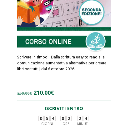
Scrivere in simboli. Dalla scrittura easy to read alla
comunicazione aumentativa alternativa per creare
libri per tutti | dal 6 ottobre 2026
Il
Il
210,00
€
250,00
€
prezzo
prezzo
ISCRIVITI ENTRO
originale
attuale
0
5
4
0
2
2
4
era:
è:
GIORNI
ORE
MINUTI
250,00€.
210,00€.
0