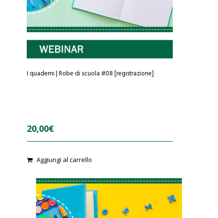
I quaderni | Robe di scuola #08 [registrazione]
20,00
€
0
Aggiungi al carrello
o
u
t
o
f
5