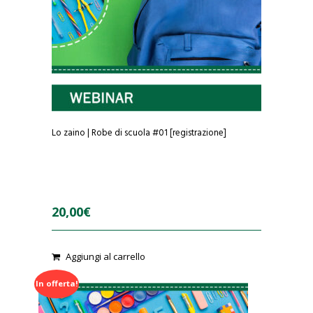
Lo zaino | Robe di scuola #01 [registrazione]
20,00
€
0
Aggiungi al carrello
o
u
t
In offerta!
o
f
5