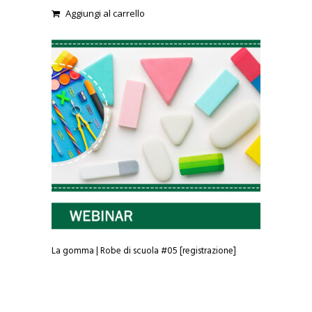
0
Aggiungi al carrello
o
u
t
o
f
5
La gomma | Robe di scuola #05 [registrazione]