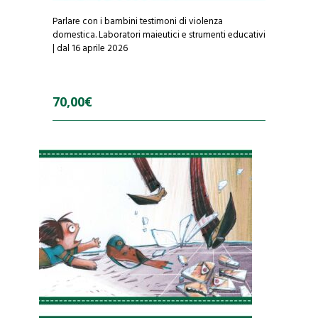
Parlare con i bambini testimoni di violenza
domestica. Laboratori maieutici e strumenti educativi
| dal 16 aprile 2026
70,00
€
0
o
u
t
o
f
5