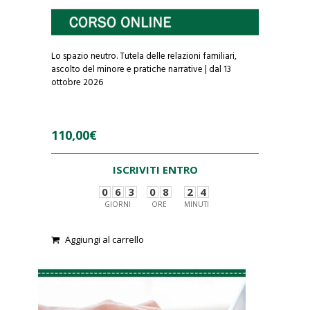
Lo spazio neutro. Tutela delle relazioni familiari,
ascolto del minore e pratiche narrative | dal 13
ottobre 2026
110,00
€
ISCRIVITI ENTRO
0
6
3
0
8
2
4
GIORNI
ORE
MINUTI
Aggiungi al carrello
0
o
u
t
o
f
5