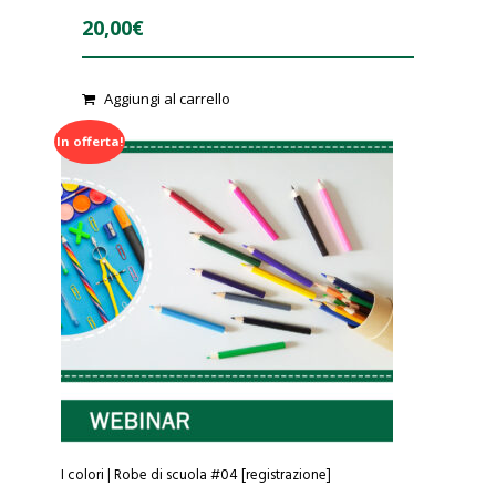
20,00
€
0
Aggiungi al carrello
o
u
t
In offerta!
o
f
5
I colori | Robe di scuola #04 [registrazione]