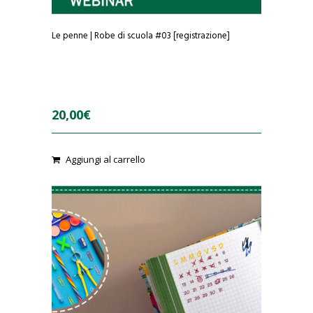
Le penne | Robe di scuola #03 [registrazione]
20,00
€
0
Aggiungi al carrello
o
u
t
o
f
5