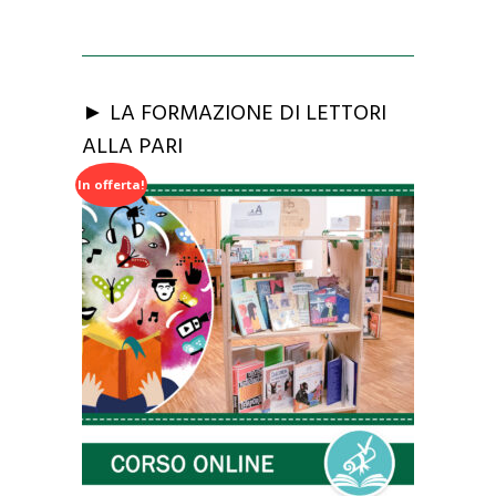
u
era:
è:
t
o
f
180,00€.
150,00€.
5
► LA FORMAZIONE DI LETTORI
ALLA PARI
In offerta!