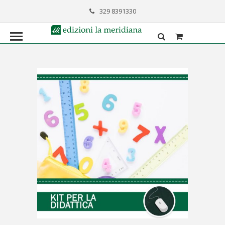
329 8391330
formazione@lameridiana.it