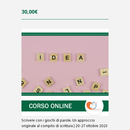
30,00
€
0
o
u
t
o
f
5
Scrivere con i giochi di parole. Un approccio
originale al compito di scrittura | 20-27 ottobre 2023