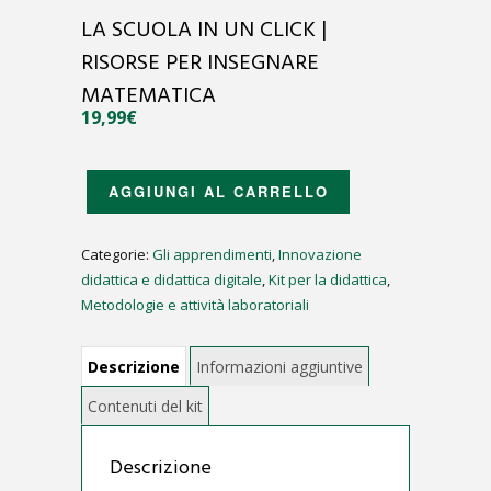
LA SCUOLA IN UN CLICK |
RISORSE PER INSEGNARE
MATEMATICA
19,99
€
LA
AGGIUNGI AL CARRELLO
SCUOLA
IN
Categorie:
Gli apprendimenti
,
Innovazione
UN
didattica e didattica digitale
,
Kit per la didattica
,
CLICK
Metodologie e attività laboratoriali
|
RISORSE
PER
INSEGNARE
MATEMATICA
QUANTITÀ
Descrizione