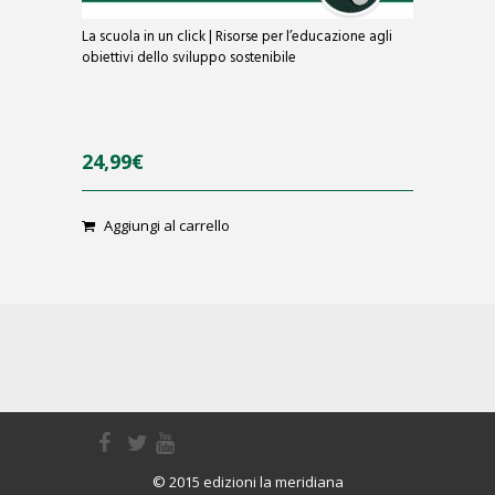
La scuola in un click | Risorse per l’educazione agli
obiettivi dello sviluppo sostenibile
24,99
€
Aggiungi al carrello
0
o
u
t
o
f
5
© 2015 edizioni la meridiana