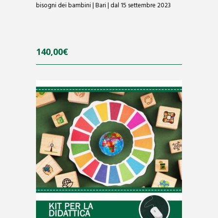
bisogni dei bambini | Bari | dal 15 settembre 2023
140,00
€
0
o
u
t
o
f
5