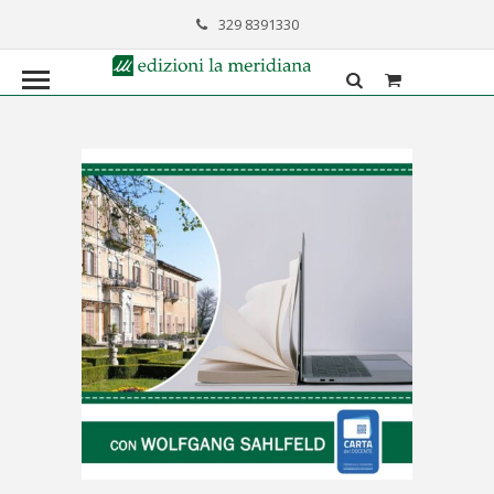
329 8391330
formazione@lameridiana.it