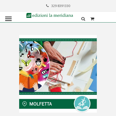
329 8391330
formazione@lameridiana.it