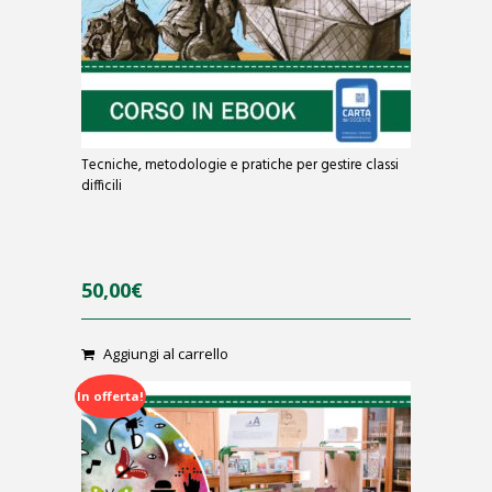
Tecniche, metodologie e pratiche per gestire classi
difficili
50,00
€
Aggiungi al carrello
0
o
u
In offerta!
t
o
f
5