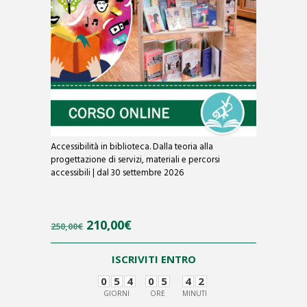
Accessibilità in biblioteca. Dalla teoria alla
progettazione di servizi, materiali e percorsi
accessibili | dal 30 settembre 2026
Il
Il
210,00
€
250,00
€
prezzo
prezzo
ISCRIVITI ENTRO
originale
attuale
0
5
4
0
5
4
2
era:
è:
GIORNI
ORE
MINUTI